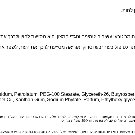
 לחות.
uidum, Petrolatum, PEG-100 Stearate, Glycereth-26, Butyrosperm
nel Oil, Xanthan Gum, Sodium Phytate, Parfum, Ethylhexylglycer
מת לב מיוחדת במקומות בהם העור יבש וקשה. אין למרוח על עור פגום או בין אצבעות הרגלייםת מכ
ילדים. לאחסן מתחת ל-30 מעלות צלזיוס.
לשמה הוא נועד ובהתאם להוראות השימוש. יש להפסיק את השימוש בתמרוק ברגע שמופיעים סימני 