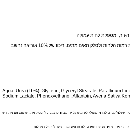
✔ אוריאה (10%): אוריאה היא אחד החומרים הפעילים החשובים ביותר לטיפול בעור יבש וסדוק. אוריאה מסייעת לרכך את העור, לשפר את רמות הלחות ולסלק תאים מתים. ריכוז של 10% אוריאה נחשב
Aqua, Urea (10%), Glycerin, Glyceryl Stearate, Paraffinum Liq
Sodium Lactate, Phenoxyethanol, Allantoin, Avena Sativa Ker
יוון שעלול לגרום לגירוי. מומלץ לשימוש על ידי מבוגרים בלבד. להפסיק את השימוש אם מתרחש
גירוי. מוצר זה הינו תמרוק ולא תרופה ואינו מיועד לטיפול במחלות.