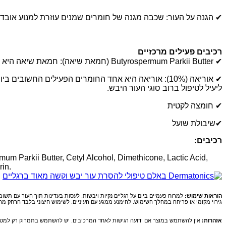
✔ הגנה על העור: שכבה מגנה של חומרים שמנים עוזרת למנוע אובדן
רכיבים פעילים מרכזיים
✔ Butyrospermum Parkii Butter (חמאת שיאה): חמאת שיאה היא חומר טבעי עשיר בויטמינים ונוגדי חמצון. היא מסייעת להזין ולרכך את העור, ומספקת לחות עמוקה.
ליעיל לטיפול ברוב סוגי העור היבש.
✔ חומצה לקטית
✔שיבולת שועל
רכיבים:
um Parkii Butter, Cetyl Alcohol, Dimethicone, Lactic Acid,
in.
הוראות שימוש:
למרוח פעמיים ביום על רגליים נקיות ויבשות. לעסות בעדינות תוך העור עם תשו
גירוי מקומי או פריחה במהלך השימוש. להימנע ממגע עם העיניים. לשימוש חיצוני בלבד הרחק מהישג ידם של 
אזהרות:
אין להשתמש במוצר אם ידועה רגישות לאחד המרכיבים. יש להשתמש בתמרוק רק למטרה ש