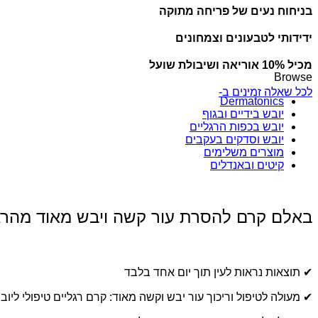
בניחוח נעים של פריחה מתוקה
ידידותי לטבעונים וצמחונים
מכיל 10% אוריאה ושיבולת שועל
Browse
לכל שאלה זמינים ב-
Dermatonics
יובש בידיים ובגוף
יובש בכפות הרגליים
יובש וסדקים בעקבים
מוצרים משלימים
קיטים ובאנדלים
באלם קרם להסרת עור קשה ויבש מאוד מהרגל
✔ תוצאות נראות לעין תוך יום אחד בלבד
✔ מעולה לטיפול וריכוך עור יבש וקשה מאוד: קרם רגליים טיפולי ליובש וסדקים – הבאלם שלנו מכיל 10% אוריאה, גורם לחות טב