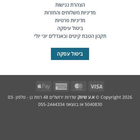
הצהרת נגישות
מדיניות משלוחים והחזרות
מדיניות פרטיות
ביטול עיסקה
תקנון הטבת קיטים ובאנדלים יוני יולי
ביטול עסקה
Apple
American
MasterCard
Visa
Pay
Express
Copyright 2
א.ע שיווק
שדרות ירושלים 48 רמת גן - טלפון 03-
5040830 או בווצאפ 055-2444334